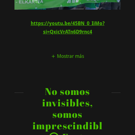
https://youtu.be/45BN_0_IiMo?
si=QxicVrATn6D9rnc4
Mostrar más
No somos
invisibles,
somos
imprescindibl