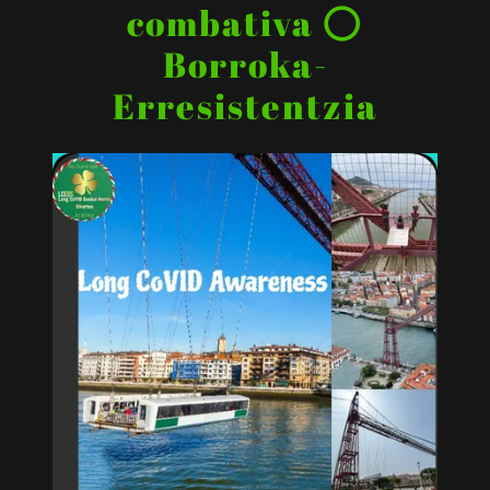
combativa ⭕
Borroka-
Erresistentzia