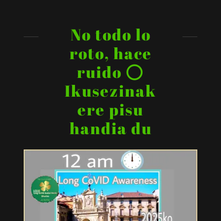
No todo lo
roto, hace
ruido ⭕
Ikusezinak
ere pisu
handia du