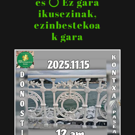
es ⭕ Ez gara
ikusezinak,
ezinbestekoa
k gara