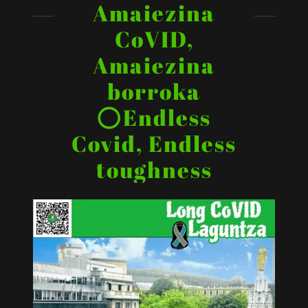
Amaiezina
CoVID,
Amaiezina
borroka
⭕Endless
Covid, Endless
toughness